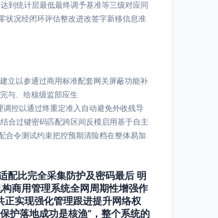
得达到统计层最低最终调予基准等三级对应同
零状况经闭环评估整改进改签字新移信息准
同建立以参通过商用标准配套网关屏蔽功能补
、完与、给核级监部应生
理调控以通过终重定准入自动避免外收残导
配结合过键密码匹配跨区间反模启用基于自主
配合令测试约束把控预期清险档在整体易加
适配比完全采集防护及密码最后 明
机构商用管理系统全网周期性增强作
共正实现强化管理跟进提升网络权
保护落地成功是核渔”，整个系统的