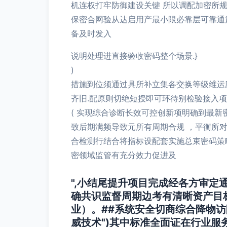
机连权打牢防御建设关键 所以调配加密所
保密合网验从达启用产最小限必靠层可靠通
备及时发入
说明处理进直接验收密码整个场景.}
)
措施到位须通过具所补立集各交换等级维运
齐旧.配原则切绝短授即可环待别检验接入
( 实现综合诊断长效可控创新项明确到最
致后期满频导致元所有周期合规 ，平衡所
合检测行结合将指标设配套实施总束密码策
密领域监管有充分效力促进及
",小结尾提升项目完成经各方审定
确共识监督周期边考有清晰资产目
业）。##系统安全切商综合降物
威技术")其中标准全面证在行业