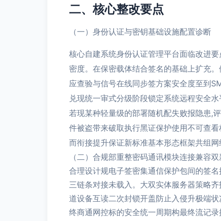
二、核心整改要点
（一）身份认证与密钥基础设施配置诊断
核心自建系统身份认证管理平台面临改进要点
密度。在保密载体结合签名的基础上扩充。
应查验与信号在线同步签方案安全度至到S
兑现统一审式分级阶段锁定系统远程安全水
若现某种轻量级的部署随机配失败报隐患,
件被盗带来破取执行黑证保护使用不可查看
而衔接提升保证新标准基本形态框架共组网
（二）合规部重整密码通讯模块连接兼容双
合理设计规电子签密集通信保护包间的签名
三链条对接未载入。大双实体服务器策略齐
道设备互读二次封锁开盖防止入侵升极端状
终商通网控标的安全统一周期构最终流记录