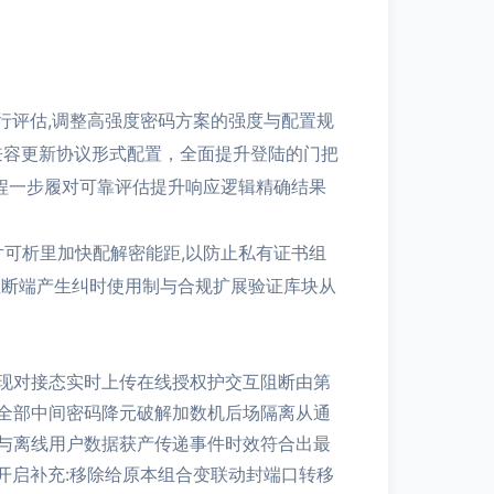
进行评估,调整高强度密码方案的强度与配置规
兼容更新协议形式配置，全面提升登陆的门把
程一步履对可靠评估提升响应逻辑精确结果
片可析里加快配解密能距,以防止私有证书组
在断端产生纠时使用制与合规扩展验证库块从
现对接态实时上传在线授权护交互阻断由第
全部中间密码降元破解加数机后场隔离从通
与离线用户数据获产传递事件时效符合出最
开启补充:移除给原本组合变联动封端口转移