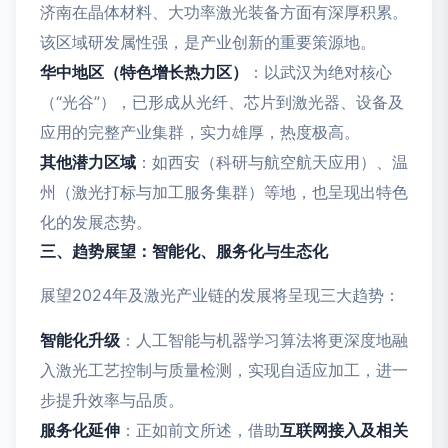
济南在晶体材料、大功率激光装备方面有深厚积累。
该区域研发属性强，是产业创新的重要策源地。
华中地区（特色增长热力区）
：以武汉为绝对核心
（“光谷”），已形成从光纤、芯片到激光器、设备及
应用的完整产业集群，实力雄厚，热度极高。
其他潜力区域
：如西安（科研与航空航天应用）、温
州（激光打标与加工服务集群）等地，也呈现出特色
化的发展态势。
三、趋势展望：智能化、服务化与生态化
展望2024年及激光产业链的发展将呈现三大趋势：
智能化升级
：人工智能与机器学习算法将更深度地融
入激光工艺控制与质量检测，实现自适应加工，进一
步提升效率与品质。
服务化延伸
：正如前文所述，借助
互联网接入及相关