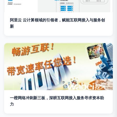
阿里云 云计算领域的引领者，赋能互联网接入与服务创
新
一橙网络冲刺新三板，深耕互联网接入服务寻求资本助
力