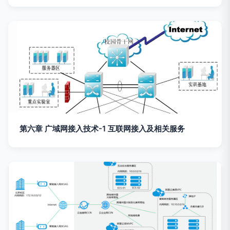
第六章 广域网接入技术-1 互联网接入及相关服务