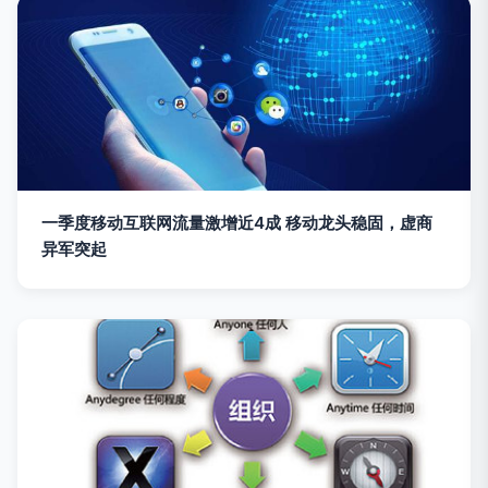
一季度移动互联网流量激增近4成 移动龙头稳固，虚商
异军突起