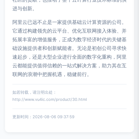
进与创新。
阿里云已远不止是一家提供基础云计算资源的公司。
它通过构建领先的云平台、优化互联网接入体验、并
拓展丰富的增值服务，正成为数字经济时代的关键基
础设施提供者和创新赋能者。无论是初创公司寻求快
速起步，还是大型企业进行全面的数字化重构，阿里
云都能提供值得信赖的一站式解决方案，助力其在互
联网的浪潮中把握机遇，稳健前行。
如若转载，请注明出处：
http://www.vu4ic.com/product/30.html
更新时间：2026-08-06 09:37:59