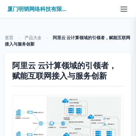
厦门明韬网络科技有限公司
首页
>
产品大全
>
阿里云 云计算领域的引领者，赋能互联网
接入与服务创新
阿里云 云计算领域的引领者，
赋能互联网接入与服务创新