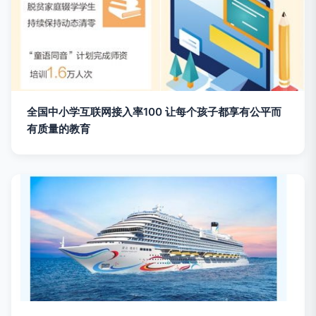
全国中小学互联网接入率100 让每个孩子都享有公平而
有质量的教育