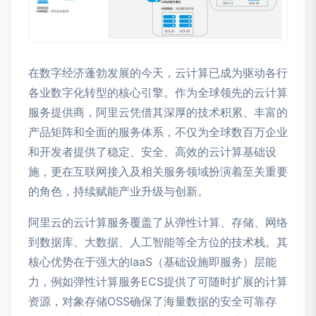
在数字经济蓬勃发展的今天，云计算已成为驱动各行
各业数字化转型的核心引擎。作为全球领先的云计算
服务提供商，阿里云凭借其深厚的技术积累、丰富的
产品矩阵和全面的服务体系，不仅为全球数百万企业
和开发者提供了稳定、安全、高效的云计算基础设
施，更在互联网接入及相关服务领域扮演着至关重要
的角色，持续赋能产业升级与创新。
阿里云的云计算服务覆盖了从弹性计算、存储、网络
到数据库、大数据、人工智能等全方位的技术栈。其
核心优势在于强大的IaaS（基础设施即服务）层能
力，例如弹性计算服务ECS提供了可随时扩展的计算
资源，对象存储OSS确保了海量数据的安全可靠存